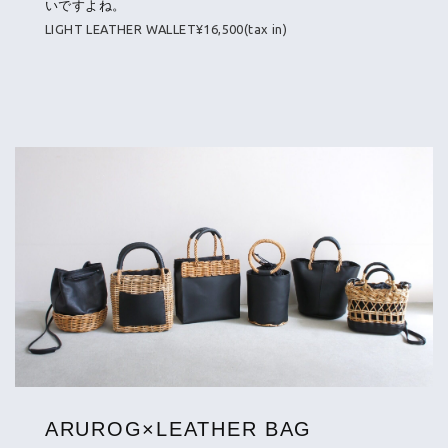
いですよね。
LIGHT LEATHER WALLET¥16,500(tax in)
ARUROG×LEATHER BAG