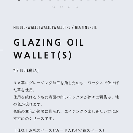
MIDDLE-WALLET
WALLET
WALLET-S
/
GLAZING-OIL
GLAZING OIL
WALLET(S)
¥12,100
(税込)
ヌメ革にグレージング加工を施したのち、ワックスで仕上げ
た革を使用。
使用を続けるうちに表面の白いワックスが徐々に馴染み、地
の色が現れます。
色艶の変化が顕著に見られ、エイジングを楽しみたい方にお
すすめのシリーズです。
［仕様］お札スペース1/カード入れ4/小銭スペース1