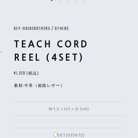
KEY-HOLDER
OTHERS
/
OTHERS
TEACH CORD
REEL（4SET)
¥1,320
(税込)
素材:牛革（姫路レザー）
W1.5 × H3 × D (cm)
SET(635672)