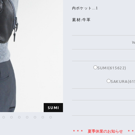
内ポケット…1
素材:牛革
W
SUMI(615622)
SAKURA(61
SUMI
＊＊＊ 夏季休業のお知らせ ＊＊