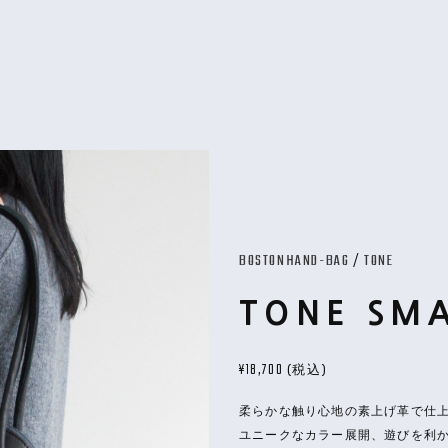
BOSTON
HAND-BAG
/
TONE
TONE SM
¥18,700
(税込)
柔らかな触り心地の素上げ革で仕
ユニークなカラー展開、遊びを利