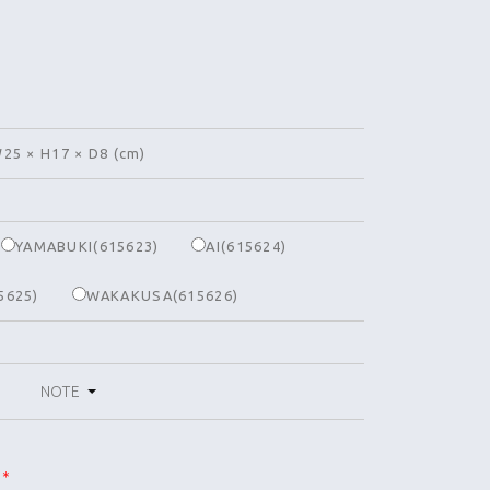
25 × H17 × D8 (cm)
YAMABUKI(615623)
AI(615624)
5625)
WAKAKUSA(615626)
NOTE
SUMI
＊