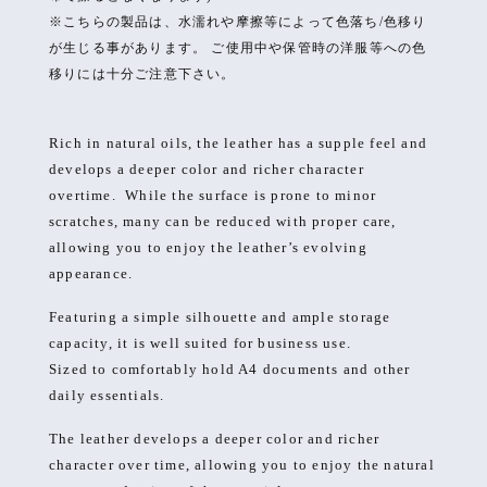
※こちらの製品は、水濡れや摩擦等によって色落ち/色移り
が生じる事があります。 ご使用中や保管時の洋服等への色
移りには十分ご注意下さい。
Rich in natural oils, the leather has a supple feel and
develops a deeper color and richer character
overtime. While the surface is prone to minor
scratches, many can be reduced with proper care,
allowing you to enjoy the leather
’
s evolving
appearance.
Featuring a simple silhouette and ample storage
capacity, it is well suited for business use.
Sized to comfortably hold A4 documents and other
daily essentials.
The leather develops a deeper color and richer
character over time, allowing you to enjoy the natural