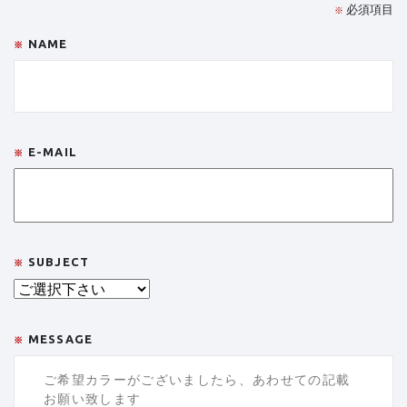
必須項目
※
NAME
※
E-MAIL
※
SUBJECT
※
MESSAGE
※